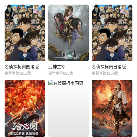
名侦探柯南国语版
武神主宰
名侦探柯南日语版
更新至第1269集
更新至第680集
更新至第1269集