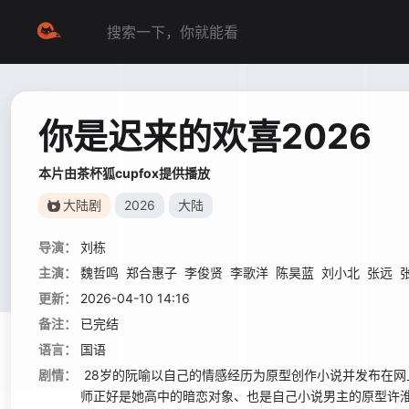
你是迟来的欢喜2026
本片由茶杯狐cupfox提供播放
大陆剧
2026
大陆
导演：
刘栋
主演：
魏哲鸣
郑合惠子
李俊贤
李歌洋
陈昊蓝
刘小北
张远
更新：
2026-04-10 14:16
备注：
已完结
语言：
国语
剧情：
28岁的阮喻以自己的情感经历为原型创作小说并发布在
师正好是她高中的暗恋对象、也是自己小说男主的原型许淮