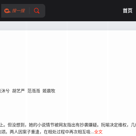
首页
搜一搜
张沐兮
胡艺严
范湉湉
姬晨牧
网上。但没想到，她的小说情节被网友指出有抄袭嫌疑。阮喻决定维权，几
颂。两人因案子重逢，在相处过程中再次相互吸...
全文