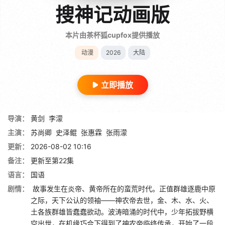
搜神记动画版
本片由茶杯狐cupfox提供播放
动漫
2026
大陆
立即播放
导演：
黄剑
李濛
主演：
苏尚卿
史泽鲲
张惠霖
张雨濛
更新：
2026-08-02 10:16
备注：
更新至第22集
语言：
国语
剧情：
故事发生在炎帝、黄帝所在的蛮荒时代。正值群雄逐鹿中原
之际，天下公认的领袖——神农帝去世，金、木、水、火、
土各族群雄皆蠢蠢欲动。波涛暗涌的时代中，少年拓拔野横
空出世，在机缘巧合下得到了神农帝临终传承，开始了一段