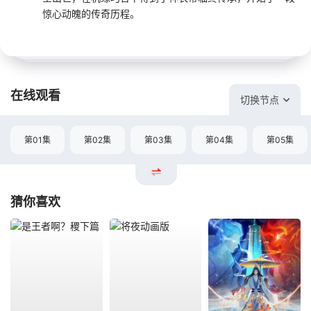
惊心动魄的传奇历程。
在线观看
切换节点
第01集
第02集
第03集
第04集
第05集
猜你喜欢