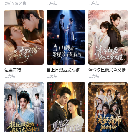
更新至第01集
已完结
已完结
温柔狩猎
当上月嫂后发现孩子是我的
清冷权臣他又争又抢
已完结
已完结
已完结