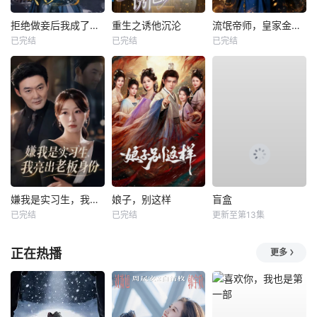
拒绝做妾后我成了太子侧妃
重生之诱他沉沦
流氓帝师，皇家金牌县令
已完结
已完结
已完结
嫌我是实习生，我亮出老板身份
娘子，别这样
盲盒
已完结
已完结
更新至第13集
正在热播
更多