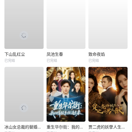
下山乱红尘
凤池生春
致命夜焰
已完结
已完结
已完结
冰山女总裁的替婚兵王
重生华尔街：我的情报系统通未来
贾二虎的妖孽人生之皓男出狱