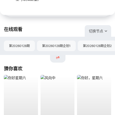
在线观看
切换节点
第20260128期
第20260128期企划1
第20260128期企划2
猜你喜欢