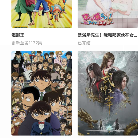
海贼王
洗浴屋先生！我和那家伙在女浴池！？
更新至第1172集
已完结