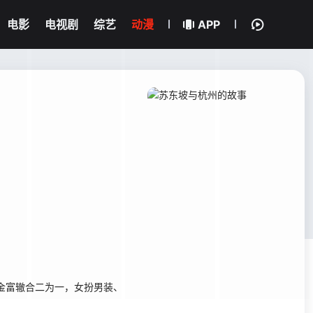
电影
电视剧
综艺
动漫
APP
金富辙合二为一，女扮男装、