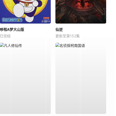
哆啦A梦大山版
仙逆
已完结
更新至第152集