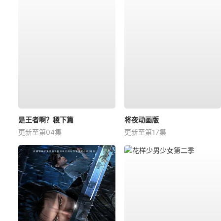
是王者啊？稷下篇
将夜动画版
更新至第04集
更新至第17集