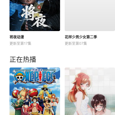
将夜动漫
花样少男少女第二季
更新至第17集
更新至第07集
正在热播