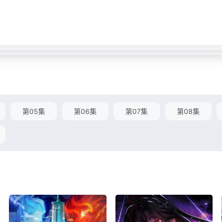
第05集
第06集
第07集
第08集