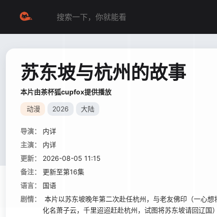
苏东坡与杭州的故事
本片由茶杯狐cupfox提供播放
动漫
2026
大陆
导演：
内详
主演：
内详
更新：
2026-08-05 11:15
备注：
更新至第16集
语言：
国语
剧情：
本片以苏东坡晚年第二次赴任杭州，与老友佛印（一心想
化名萧子云，千里迢迢赶赴杭州，试图将苏东坡请回辽国）