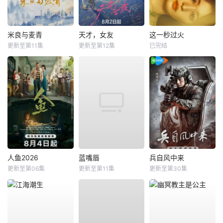
米良与麦青
天才，女友
这一秒过火
更新至第11集
更新至第12集
已完结
人鱼2026
蓝嘴唇
兵自风中来
更新至第06集
更新至第11集
更新至第30集