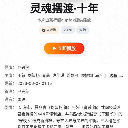
灵魂摆渡·十年
本片由茶杯狐cupfox提供播放
大陆剧
2026
大陆
立即播放
导演：
巨兴茂
主演：
于毅
刘智扬
肖茵
许佳琪
姜馥颐
顾振翔
马凡丁
边程
简宇
更新：
2026-06-07 01:15
备注：
已完结
语言：
国语
剧情：
幻海市，夏冬青（刘智扬 饰）与娅（肖茵 饰）共同经营着
昼夜转换的444号便利店，并与酷似失踪赵吏（于毅 饰）的
“守夜人”结成新搭档，守护人界与灵界的平衡。三人组在平
凡日子里化解了多起异事，然而，一场意外打破了平静……