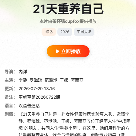
21天重养自己
本片由茶杯狐cupfox提供播放
综艺
2026
中国大陆
立即播放
导演：
内详
主演：
李静
罗海琼
范湉湉
于娜
蒋丽莎
更新：
2026-07-29 13:16
备注：
更新至第20260722期
语言：
汉语普通话
剧情：
《21天重养自己》是一档女性健康旅居实验真人秀，邀请李
静、罗海琼、范湉湉、于娜、蒋丽莎五位正经历人生“中场困
境”的朋友，共同入住“重养小屋”，在这里，她们用科学的方
法重新整理身体、饮食与情绪的秩序，借助专业指导（健