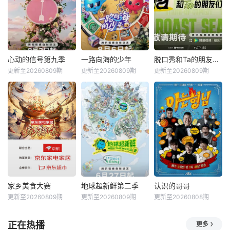
心动的信号第九季
一路向海的少年
脱口秀和Ta的朋友们第三季
更新至20260809期
更新至20260809期
更新至20260809期
家乡美食大赛
地球超新鲜第二季
认识的哥哥
更新至20260809期
更新至20260809期
更新至20260808期
正在热播
更多