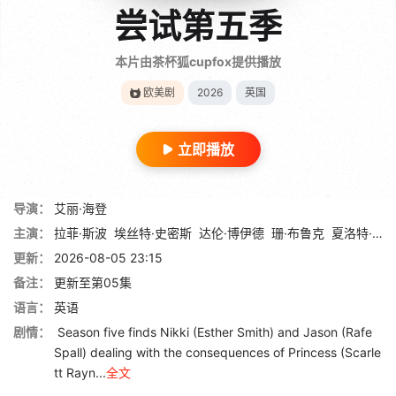
尝试第五季
本片由茶杯狐cupfox提供播放
欧美剧
2026
英国
立即播放
导演：
艾丽·海登
主演：
拉菲·斯波
埃丝特·史密斯
达伦·博伊德
珊·布鲁克
夏洛特·莱利
更新：
2026-08-05 23:15
备注：
更新至第05集
语言：
英语
剧情：
Season five finds Nikki (Esther Smith) and Jason (Rafe
Spall) dealing with the consequences of Princess (Scarle
tt Rayn...
全文