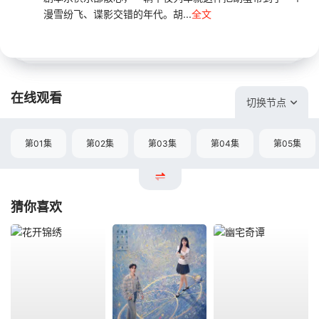
漫雪纷飞、谍影交错的年代。胡...
全文
在线观看
切换节点
第01集
第02集
第03集
第04集
第05集
猜你喜欢