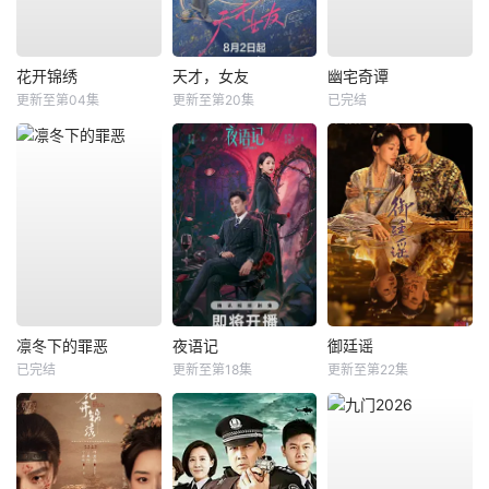
花开锦绣
天才，女友
幽宅奇谭
更新至第04集
更新至第20集
已完结
凛冬下的罪恶
夜语记
御廷谣
已完结
更新至第18集
更新至第22集