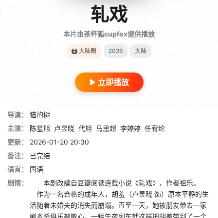
轧戏
本片由茶杯狐cupfox提供播放
大陆剧
2026
大陆
立即播放
导演：
猫的树
主演：
陈星旭
卢昱晓
代旭
马思超
李婷婷
任宥纶
更新：
2026-01-20 20:30
备注：
已完结
语言：
国语
剧情：
本剧改编自豆瓣阅读连载小说《轧戏》，作者祖乐。
作为一名合格的成年人，胡羞（卢昱晓 饰）原本平静的生
活随着未婚夫的消失而崩塌。直至一天，她被朋友带去一家
剧本杀俱乐部散心，一辆午夜列车就这样把胡羞带到了一个