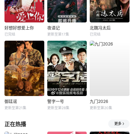
好想好想爱上你
夜语记
北魏冯太后
已完结
更新至第17集
已完结
御廷谣
警字一号
九门2026
更新至第21集
更新至第28集
更新至第20集
正在热播
更多