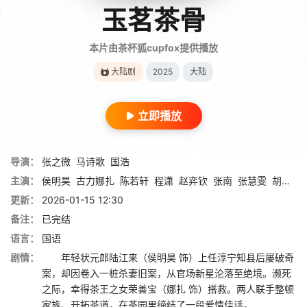
玉茗茶骨
本片由茶杯狐cupfox提供播放
大陆剧
2025
大陆
立即播放
导演：
张之微
马诗歌
国浩
主演：
侯明昊
古力娜扎
陈若轩
程潇
赵弈钦
张南
张慧雯
胡静
李
更新：
2026-01-15 12:30
备注：
已完结
语言：
国语
剧情：
年轻状元郎陆江来（侯明昊 饰）上任淳宁知县后屡破奇
案，却因卷入一桩杀妻旧案，从官场新星沦落至绝境。濒死
之际，幸得茶王之女荣善宝（娜扎 饰）搭救。两人联手整顿
家族、开拓茶道，在茶园里缔结了一段爱情佳话。